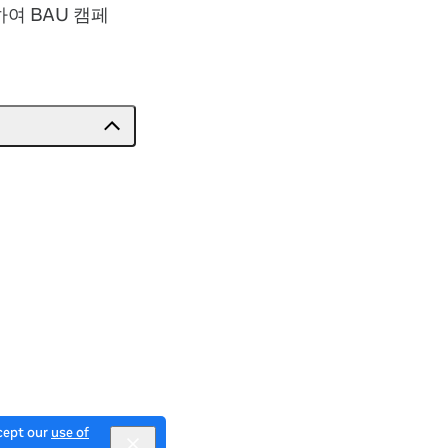
여 BAU 캠페
ccept our
use of