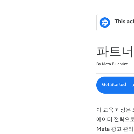
This act
파트너
Duration
Difficulty
Average rating: 0
No reviews
By Meta Blueprint
Get Started
이 교육 과정은
에이터 전략으로
Meta 광고 