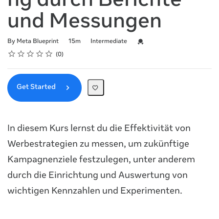
ng durch Berichte
und Messungen
Duration
Difficulty
Credential For Completion
By Meta Blueprint
15m
Intermediate
Rating
1 star
2 stars
3 stars
4 stars
5 stars
Average rating: 0
No reviews
0
Get Started
In diesem Kurs lernst du die Effektivität von
Werbestrategien zu messen, um zukünftige
Kampagnenziele festzulegen, unter anderem
durch die Einrichtung und Auswertung von
wichtigen Kennzahlen und Experimenten.