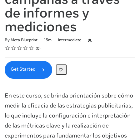
campañas a través
de informes y
mediciones
Duration
Difficulty
Credential For Completion
By Meta Blueprint
15m
Intermediate
Rating
1 star
2 stars
3 stars
4 stars
5 stars
Average rating: 0
No reviews
0
Get Started
En este curso, se brinda orientación sobre cómo
medir la eficacia de las estrategias publicitarias,
lo que incluye la configuración e interpretación
de las métricas clave y la realización de
experimentos para fundamentar los objetivos