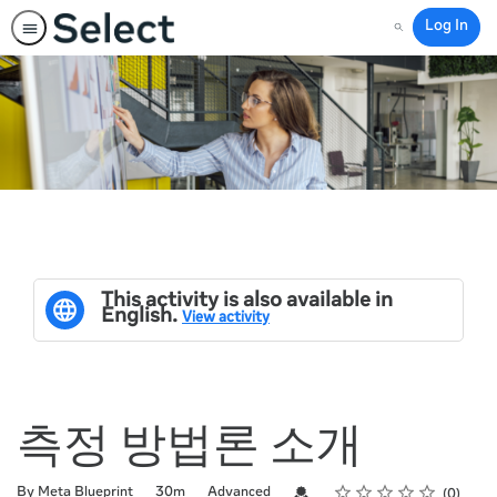
Log In
Search
This activity is also available in
English.
View activity
측정 방법론 소개
Rating
1 star
2 stars
3 stars
4 stars
5 stars
Duration
Difficulty
Average rating: 0
No reviews
Credential For Completion
By Meta Blueprint
30m
Advanced
0