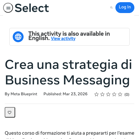
Log In
Search
This activity is also available in
English.
View activity
Crea una strategia di
Business Messaging
Rating
1 star
2 stars
3 stars
4 stars
5 stars
Average rating: 0
No reviews
By Meta Blueprint
Published: Mar 23, 2026
0
Questo corso di formazione ti aiuta a prepararti per l’esame