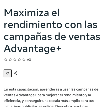
Maximiza el
rendimiento con las
campañas de ventas
Advantage+
Rating
1 star
2 stars
3 stars
4 stars
5 stars
Average rating: 0
No reviews
0
Share
Page
En esta capacitación, aprenderás a usar las campañas de
ventas Advantage+ para mejorar el rendimiento y la
eficiencia, y conseguir una escala más amplia para tus
iniciativas publicitarias online. Descubre prácticas