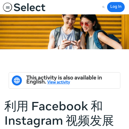
Log In
Search
This activity is also available in
English.
View activity
利用 Facebook 和
Instagram 视频发展