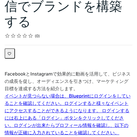
信でブランドを構築
する
Rating
1 star
2 stars
3 stars
4 stars
5 stars
Average rating: 0
No reviews
0
FacebookとInstagramで効果的に動画を活用して、ビジネス
の成長を促し、オーディエンスを引きつけ、マーケティング
目標を達成する方法を紹介します。
イベントが見つらない場合は、Blueprintにログインをしてい
ることを確認してください。ログインすると様々なイベント
にアクセスすることができるようになります。 ログインする
には右上にある「ログイン」ボタンをクリックしてくださ
い。ログインが出来たらプロフィール情報を確認し、以下の
情報が正確に入力されていることを確認してください。