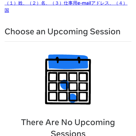
（１）姓、（２）名、（３）仕事用e-mailアドレス、（４）
国
Choose an Upcoming Session
There Are No Upcoming
Sessions